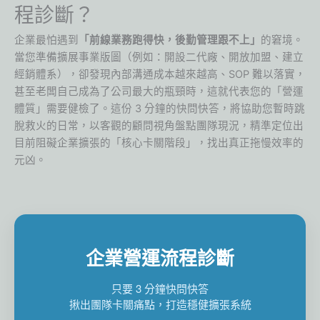
程診斷？
企業最怕遇到
「前線業務跑得快，後勤管理跟不上」
的窘境。
當您準備擴展事業版圖（例如：開設二代廠、開放加盟、建立
經銷體系），卻發現內部溝通成本越來越高、SOP 難以落實，
甚至老闆自己成為了公司最大的瓶頸時，這就代表您的「營運
體質」需要健檢了。這份 3 分鐘的快問快答，將協助您暫時跳
脫救火的日常，以客觀的顧問視角盤點團隊現況，精準定位出
目前阻礙企業擴張的「核心卡關階段」，找出真正拖慢效率的
元凶。
企業營運流程診斷
只要 3 分鐘快問快答
揪出團隊卡關痛點，打造穩健擴張系統