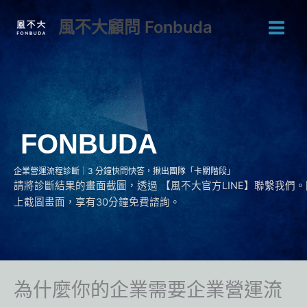
跳
風不大顧問 Fonbuda
至
主
要
內
容
FONBUD
A
企業營運流程診斷｜3 分鐘快問快答，揪出團隊「卡關階段」
請將診斷結果的畫面截圖，透過 【風不大官方LINE】聯繫我們。
上截圖畫面，享有30分鐘免費諮詢。
為什麼你的企業需要企業營運流