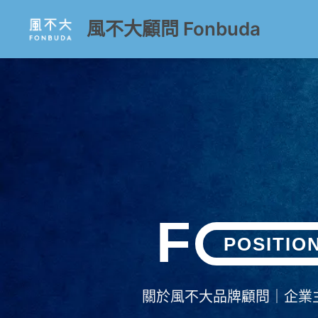
跳
風不大顧問 Fonbuda
至
主
要
內
容
F
POSITION
關於風不大品牌顧問｜企業