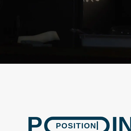
P
I
POSITION