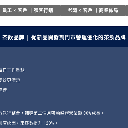
員工 × 客戶 ｜
獲客行銷
老闆 × 客戶 ｜
商業佈局
茶飲品牌 │
從新品開發到門市營運優化的茶飲品牌
每日工作重點
成效更清楚
經營
市執行整合，輔導第二個月帶動整體營業額 80%成長。
店誘因，來客數提升 120%。