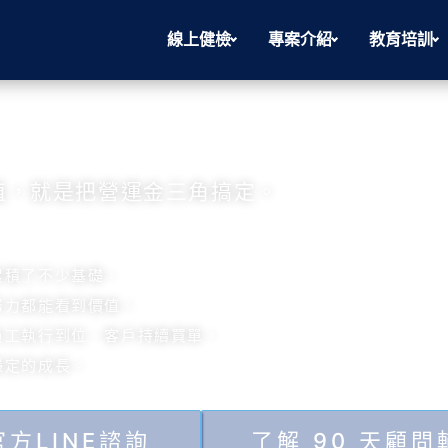
線上健檢
專案介紹
教育培訓
三角
值，就是把營運金三角搞定。
累積了不少基礎，
努力都能看到價值。
員工執行到位、客戶持續買單，
穩定的成長。
方LINE諮詢
了解 90 天顧問