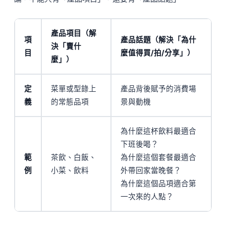
產品項目（解
項
產品話題（解決「為什
決「賣什
目
麼值得買/拍/分享」）
麼」）
定
菜單或型錄上
產品背後賦予的消費場
義
的常態品項
景與動機
為什麼這杯飲料最適合
下班後喝？
範
茶飲、白飯、
為什麼這個套餐最適合
例
小菜、飲料
外帶回家當晚餐？
為什麼這個品項適合第
一次來的人點？